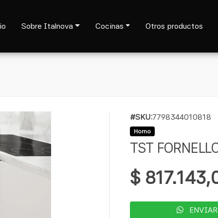
io
Sobre Italnova
Cocinas
Otros productos
#SKU:
7798344010818
Horno
TST FORNELL
$ 817.143,
ENVIAR 